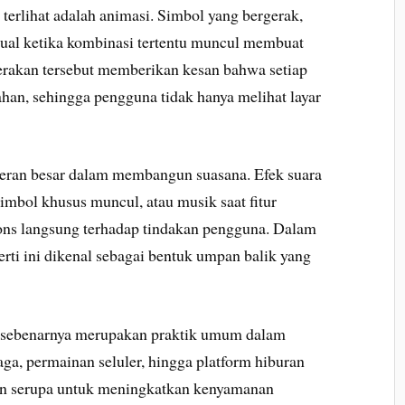
terlihat adalah animasi. Simbol yang bergerak,
isual ketika kombinasi tertentu muncul membuat
gerakan tersebut memberikan kesan bahwa setiap
ahan, sehingga pengguna tidak hanya melihat layar
 peran besar dalam membangun suasana. Efek suara
simbol khusus muncul, atau musik saat fitur
pons langsung terhadap tindakan pengguna. Dalam
erti ini dikenal sebagai bentuk umpan balik yang
 sebenarnya merupakan praktik umum dalam
aga, permainan seluler, hingga platform hiburan
an serupa untuk meningkatkan kenyamanan