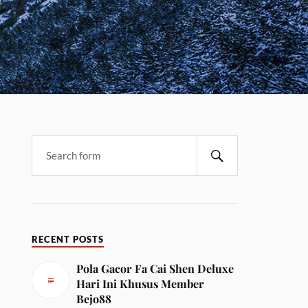
RECENT POSTS
Pola Gacor Fa Cai Shen Deluxe
Hari Ini Khusus Member
Bejo88