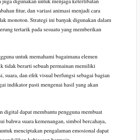
n juga digunakan untuk menjaga keterlibatan
han fitur, dan variasi animasi menjadi cara
ak monoton. Strategi ini banyak digunakan dalam
derung tertarik pada sesuatu yang memberikan
engguna untuk memahami bagaimana elemen
k tidak berarti sebuah permainan memiliki
i, suara, dan efek visual berfungsi sebagai bagian
ai indikator pasti mengenai hasil yang akan
in digital dapat membantu pengguna membuat
hui bahwa suara kemenangan, simbol bercahaya,
t untuk menciptakan pengalaman emosional dapat
gendalikan kebiasaan bermain.