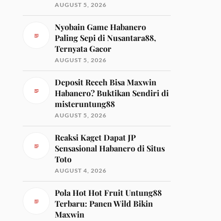
AUGUST 5, 2026
Nyobain Game Habanero
Paling Sepi di Nusantara88,
Ternyata Gacor
AUGUST 5, 2026
Deposit Receh Bisa Maxwin
Habanero? Buktikan Sendiri di
misteruntung88
AUGUST 5, 2026
Reaksi Kaget Dapat JP
Sensasional Habanero di Situs
Toto
AUGUST 4, 2026
Pola Hot Hot Fruit Untung88
Terbaru: Panen Wild Bikin
Maxwin