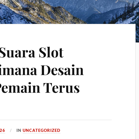
Suara Slot
aimana Desain
emain Terus
026
IN
UNCATEGORIZED