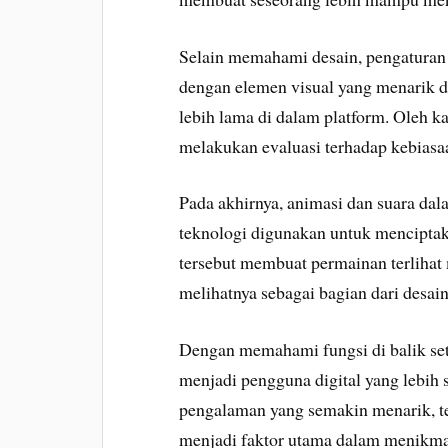
Selain memahami desain, pengaturan 
dengan elemen visual yang menarik 
lebih lama di dalam platform. Oleh k
melakukan evaluasi terhadap kebiasa
Pada akhirnya, animasi dan suara da
teknologi digunakan untuk menciptak
tersebut membuat permainan terlihat 
melihatnya sebagai bagian dari desai
Dengan memahami fungsi di balik set
menjadi pengguna digital yang lebi
pengalaman yang semakin menarik, te
menjadi faktor utama dalam menikmat