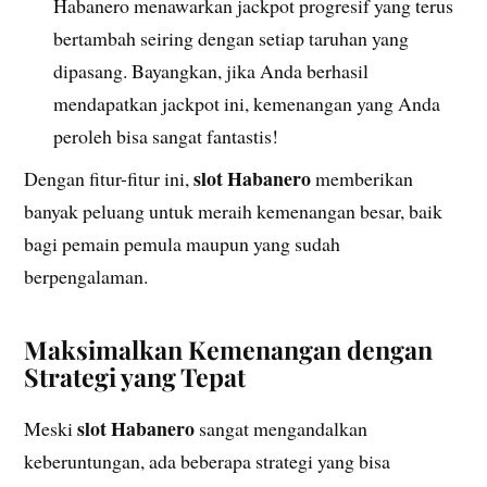
Habanero menawarkan jackpot progresif yang terus
bertambah seiring dengan setiap taruhan yang
dipasang. Bayangkan, jika Anda berhasil
mendapatkan jackpot ini, kemenangan yang Anda
peroleh bisa sangat fantastis!
slot Habanero
Dengan fitur-fitur ini,
memberikan
banyak peluang untuk meraih kemenangan besar, baik
bagi pemain pemula maupun yang sudah
berpengalaman.
Maksimalkan Kemenangan dengan
Strategi yang Tepat
slot Habanero
Meski
sangat mengandalkan
keberuntungan, ada beberapa strategi yang bisa