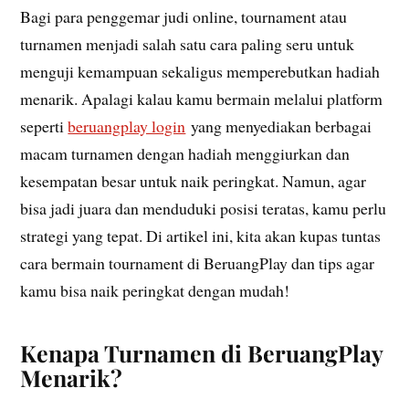
Bagi para penggemar judi online, tournament atau
turnamen menjadi salah satu cara paling seru untuk
menguji kemampuan sekaligus memperebutkan hadiah
menarik. Apalagi kalau kamu bermain melalui platform
seperti
beruangplay login
yang menyediakan berbagai
macam turnamen dengan hadiah menggiurkan dan
kesempatan besar untuk naik peringkat. Namun, agar
bisa jadi juara dan menduduki posisi teratas, kamu perlu
strategi yang tepat. Di artikel ini, kita akan kupas tuntas
cara bermain tournament di BeruangPlay dan tips agar
kamu bisa naik peringkat dengan mudah!
Kenapa Turnamen di BeruangPlay
Menarik?