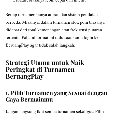
Setiap turnamen punya aturan dan sistem penilaian
berbeda. Misalnya, dalam turnamen slot, poin biasanya
didapat dari total kemenangan atau frekuensi putaran
tertentu. Pahami format ini dulu saat kamu login ke
BeruangPlay agar tidak salah langkah.
Strategi Utama untuk Naik
Peringkat di Turnamen
BeruangPlay
1. Pilih Turnamen yang Sesuai dengan
Gaya Bermainmu
Jangan langsung ikut semua turnamen sekaligus. Pilih