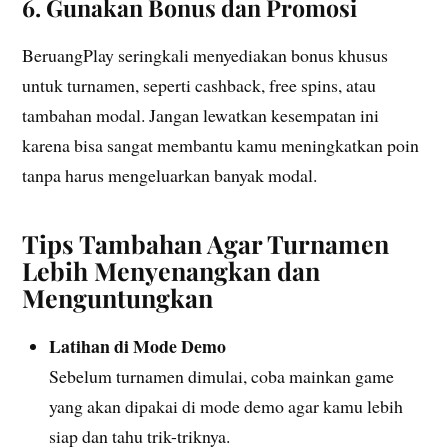
6. Gunakan Bonus dan Promosi
BeruangPlay seringkali menyediakan bonus khusus
untuk turnamen, seperti cashback, free spins, atau
tambahan modal. Jangan lewatkan kesempatan ini
karena bisa sangat membantu kamu meningkatkan poin
tanpa harus mengeluarkan banyak modal.
Tips Tambahan Agar Turnamen
Lebih Menyenangkan dan
Menguntungkan
Latihan di Mode Demo
Sebelum turnamen dimulai, coba mainkan game
yang akan dipakai di mode demo agar kamu lebih
siap dan tahu trik-triknya.