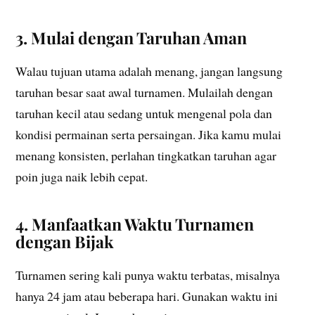
3. Mulai dengan Taruhan Aman
Walau tujuan utama adalah menang, jangan langsung
taruhan besar saat awal turnamen. Mulailah dengan
taruhan kecil atau sedang untuk mengenal pola dan
kondisi permainan serta persaingan. Jika kamu mulai
menang konsisten, perlahan tingkatkan taruhan agar
poin juga naik lebih cepat.
4. Manfaatkan Waktu Turnamen
dengan Bijak
Turnamen sering kali punya waktu terbatas, misalnya
hanya 24 jam atau beberapa hari. Gunakan waktu ini