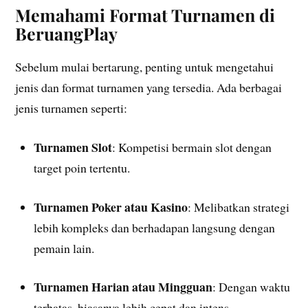
Memahami Format Turnamen di
BeruangPlay
Sebelum mulai bertarung, penting untuk mengetahui
jenis dan format turnamen yang tersedia. Ada berbagai
jenis turnamen seperti:
Turnamen Slot
: Kompetisi bermain slot dengan
target poin tertentu.
Turnamen Poker atau Kasino
: Melibatkan strategi
lebih kompleks dan berhadapan langsung dengan
pemain lain.
Turnamen Harian atau Mingguan
: Dengan waktu
terbatas, biasanya lebih cepat dan intens.