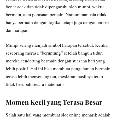
benar acak dan tidak dipengaruhi oleh mimpi, waktu
bermain, atau perasaan pemain. Namun manusia tidak
hanya bermain dengan logika, tetapi juga dengan emosi
dan harapan.
Mimpi sering menjadi simbol harapan tersebut. Ketika
seseorang merasa “beruntung” setelah bangun tidur,
mereka cenderung bermain dengan suasana hati yang
lebih positif. Hal ini bisa membuat pengalaman bermain
terasa lebih menyenangkan, meskipun hasilnya tetap
tidak berubah secara matematis.
Momen Kecil yang Terasa Besar
Salah satu hal yang membuat slot online menarik adalah