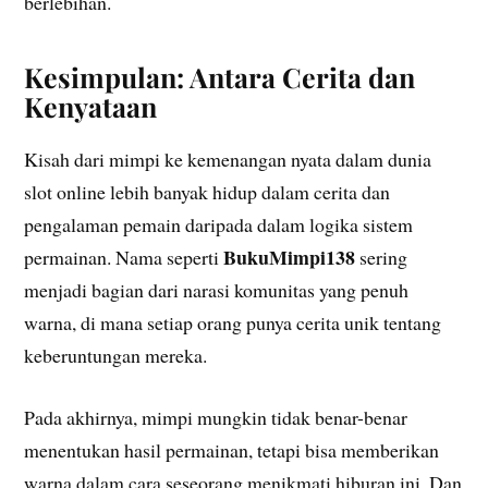
berlebihan.
Kesimpulan: Antara Cerita dan
Kenyataan
Kisah dari mimpi ke kemenangan nyata dalam dunia
slot online lebih banyak hidup dalam cerita dan
pengalaman pemain daripada dalam logika sistem
BukuMimpi138
permainan. Nama seperti
sering
menjadi bagian dari narasi komunitas yang penuh
warna, di mana setiap orang punya cerita unik tentang
keberuntungan mereka.
Pada akhirnya, mimpi mungkin tidak benar-benar
menentukan hasil permainan, tetapi bisa memberikan
warna dalam cara seseorang menikmati hiburan ini. Dan