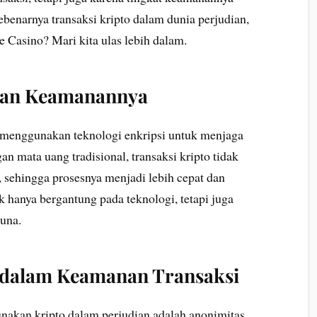
benarnya transaksi kripto dalam dunia perjudian,
e Casino? Mari kita ulas lebih dalam.
dan Keamanannya
g menggunakan teknologi enkripsi untuk menjaga
n mata uang tradisional, transaksi kripto tidak
, sehingga prosesnya menjadi lebih cepat dan
k hanya bergantung pada teknologi, tetapi juga
una.
o dalam Keamanan Transaksi
nakan kripto dalam perjudian adalah anonimitas