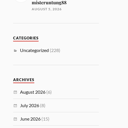
misteruntung88
AUGUST 5, 2026
CATEGORIES
Uncategorized
(228)
ARCHIVES
August 2026
(6)
July 2026
(8)
June 2026
(15)