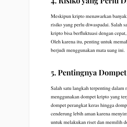
4. Risiko yang Perlu D
Meskipun kripto menawarkan banyak 
risiko yang perlu diwaspadai. Salah sat
kripto bisa berfluktuasi dengan cepa
Oleh karena itu, penting untuk mem
berjudi menggunakan mata uang ini.
5. Pentingnya Dompet
Salah satu langkah terpenting dalam 
menggunakan dompet kripto yang terp
dompet perangkat keras hingga domp
cenderung lebih aman karena menyimp
untuk melakukan riset dan memilih d