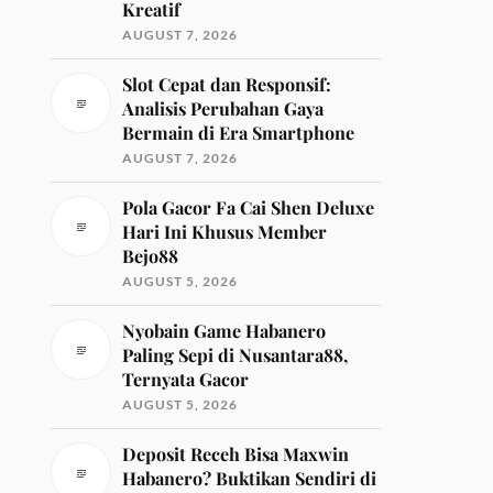
Kreatif
AUGUST 7, 2026
Slot Cepat dan Responsif:
Analisis Perubahan Gaya
Bermain di Era Smartphone
AUGUST 7, 2026
Pola Gacor Fa Cai Shen Deluxe
Hari Ini Khusus Member
Bejo88
AUGUST 5, 2026
Nyobain Game Habanero
Paling Sepi di Nusantara88,
Ternyata Gacor
AUGUST 5, 2026
Deposit Receh Bisa Maxwin
Habanero? Buktikan Sendiri di