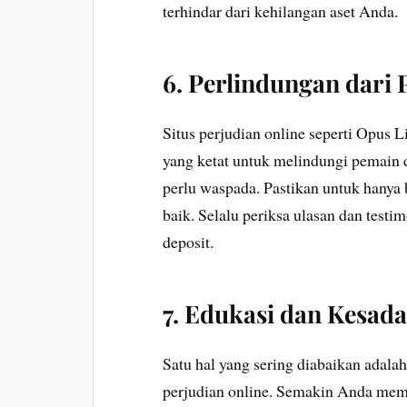
terhindar dari kehilangan aset Anda.
6. Perlindungan dari
Situs perjudian online seperti Opus
yang ketat untuk melindungi pemain 
perlu waspada. Pastikan untuk hanya b
baik. Selalu periksa ulasan dan test
deposit.
7. Edukasi dan Kesad
Satu hal yang sering diabaikan adala
perjudian online. Semakin Anda mema