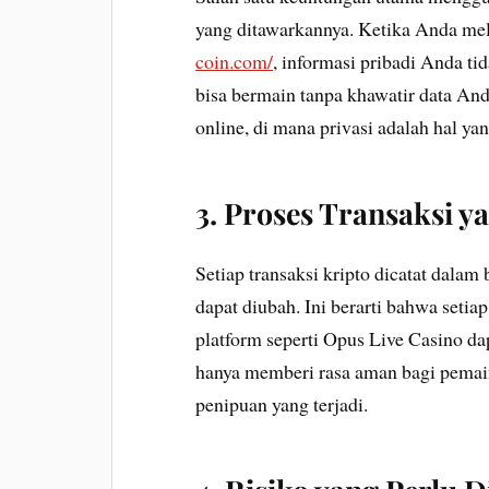
yang ditawarkannya. Ketika Anda m
coin.com/
, informasi pribadi Anda tid
bisa bermain tanpa khawatir data And
online, di mana privasi adalah hal yang
3. Proses Transaksi 
Setiap transaksi kripto dicatat dalam
dapat diubah. Ini berarti bahwa seti
platform seperti Opus Live Casino dap
hanya memberi rasa aman bagi pemain
penipuan yang terjadi.