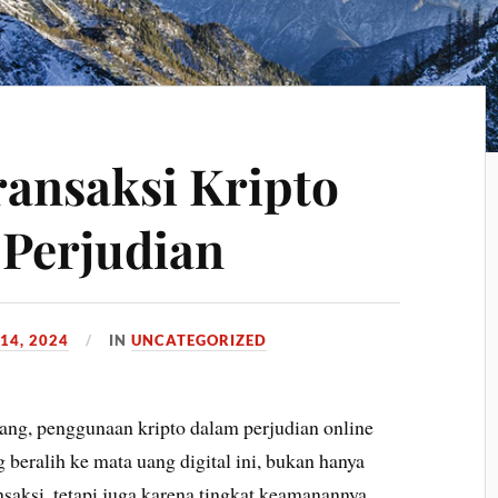
ansaksi Kripto
 Perjudian
14, 2024
IN
UNCATEGORIZED
ang, penggunaan kripto dalam perjudian online
beralih ke mata uang digital ini, bukan hanya
saksi, tetapi juga karena tingkat keamanannya