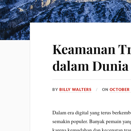
Keamanan Tr
dalam Dunia
BY
BILLY WALTERS
ON
OCTOBER 
Dalam era digital yang terus berkemb
semakin populer. Banyak pemain yang 
karena kemudahan dan kecepatan tran