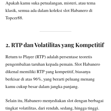
Apakah kamu suka petualangan, misteri, atau tema
klasik, semua ada dalam koleksi slot Habanero di
Topcer88.
2. RTP dan Volatilitas yang Kompetitif
Return to Player (RTP) adalah persentase teoretis
pengembalian taruhan kepada pemain. Slot Habanero
dikenal memiliki RTP yang kompetitif, biasanya
berkisar di atas 96%, yang berarti peluang menang
kamu cukup besar dalam jangka panjang.
Selain itu, Habanero menyediakan slot dengan berbagai
tingkat volatilitas, dari rendah, sedang, hingga tinggi.