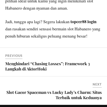
pilihan ideal untuk kamu yang ingin menikmati slot
Habanero dengan nyaman dan aman.
topcer88 login
Jadi, tunggu apa lagi? Segera lakukan
dan rasakan sendiri sensasi bermain slot Habanero yang
penuh hiburan sekaligus peluang menang besar!
PREVIOUS
Menghindari “Chasing Losses”: Framework 3
Langkah di AktorHoki
NEXT
Slot Gacor Spaceman vs Lucky Lady’s Charm: Situs
Terbaik untuk Keduanya