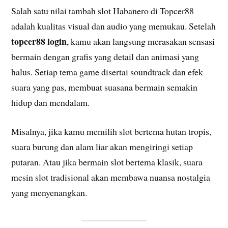
Salah satu nilai tambah slot Habanero di Topcer88
adalah kualitas visual dan audio yang memukau. Setelah
topcer88 login
, kamu akan langsung merasakan sensasi
bermain dengan grafis yang detail dan animasi yang
halus. Setiap tema game disertai soundtrack dan efek
suara yang pas, membuat suasana bermain semakin
hidup dan mendalam.
Misalnya, jika kamu memilih slot bertema hutan tropis,
suara burung dan alam liar akan mengiringi setiap
putaran. Atau jika bermain slot bertema klasik, suara
mesin slot tradisional akan membawa nuansa nostalgia
yang menyenangkan.