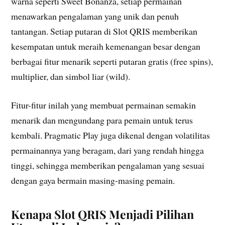
warna seperti Sweet Bonanza, setiap permainan
menawarkan pengalaman yang unik dan penuh
tantangan. Setiap putaran di Slot QRIS memberikan
kesempatan untuk meraih kemenangan besar dengan
berbagai fitur menarik seperti putaran gratis (free spins),
multiplier, dan simbol liar (wild).
Fitur-fitur inilah yang membuat permainan semakin
menarik dan mengundang para pemain untuk terus
kembali. Pragmatic Play juga dikenal dengan volatilitas
permainannya yang beragam, dari yang rendah hingga
tinggi, sehingga memberikan pengalaman yang sesuai
dengan gaya bermain masing-masing pemain.
Kenapa Slot QRIS Menjadi Pilihan