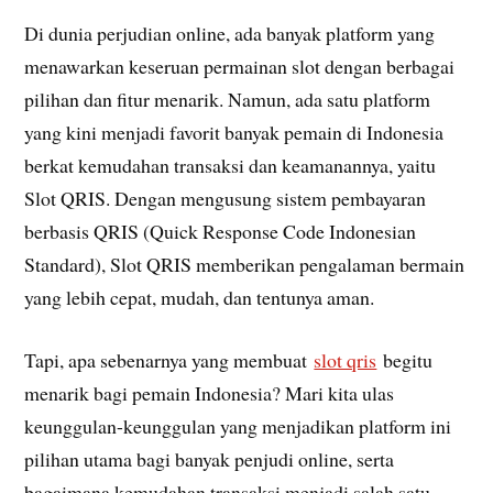
Di dunia perjudian online, ada banyak platform yang
menawarkan keseruan permainan slot dengan berbagai
pilihan dan fitur menarik. Namun, ada satu platform
yang kini menjadi favorit banyak pemain di Indonesia
berkat kemudahan transaksi dan keamanannya, yaitu
Slot QRIS. Dengan mengusung sistem pembayaran
berbasis QRIS (Quick Response Code Indonesian
Standard), Slot QRIS memberikan pengalaman bermain
yang lebih cepat, mudah, dan tentunya aman.
Tapi, apa sebenarnya yang membuat
slot qris
begitu
menarik bagi pemain Indonesia? Mari kita ulas
keunggulan-keunggulan yang menjadikan platform ini
pilihan utama bagi banyak penjudi online, serta
bagaimana kemudahan transaksi menjadi salah satu