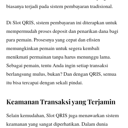
biasanya terjadi pada sistem pembayaran tradisional.
Di Slot QRIS, sistem pembayaran ini diterapkan untuk
mempermudah proses deposit dan penarikan dana bagi
para pemain. Prosesnya yang cepat dan efisien
memungkinkan pemain untuk segera kembali
menikmati permainan tanpa harus menunggu lama.
Sebagai pemain, tentu Anda ingin setiap transaksi
berlangsung mulus, bukan? Dan dengan QRIS, semua
itu bisa tercapai dengan sekali pindai.
Keamanan Transaksi yang Terjamin
Selain kemudahan, Slot QRIS juga menawarkan sistem
keamanan yang sangat diperhatikan. Dalam dunia