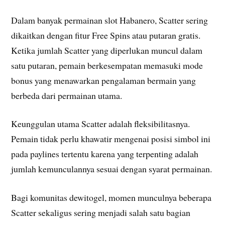
Dalam banyak permainan slot Habanero, Scatter sering
dikaitkan dengan fitur Free Spins atau putaran gratis.
Ketika jumlah Scatter yang diperlukan muncul dalam
satu putaran, pemain berkesempatan memasuki mode
bonus yang menawarkan pengalaman bermain yang
berbeda dari permainan utama.
Keunggulan utama Scatter adalah fleksibilitasnya.
Pemain tidak perlu khawatir mengenai posisi simbol ini
pada paylines tertentu karena yang terpenting adalah
jumlah kemunculannya sesuai dengan syarat permainan.
Bagi komunitas dewitogel, momen munculnya beberapa
Scatter sekaligus sering menjadi salah satu bagian