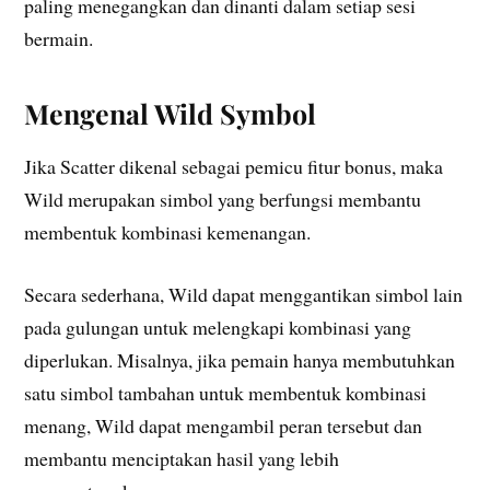
paling menegangkan dan dinanti dalam setiap sesi
bermain.
Mengenal Wild Symbol
Jika Scatter dikenal sebagai pemicu fitur bonus, maka
Wild merupakan simbol yang berfungsi membantu
membentuk kombinasi kemenangan.
Secara sederhana, Wild dapat menggantikan simbol lain
pada gulungan untuk melengkapi kombinasi yang
diperlukan. Misalnya, jika pemain hanya membutuhkan
satu simbol tambahan untuk membentuk kombinasi
menang, Wild dapat mengambil peran tersebut dan
membantu menciptakan hasil yang lebih