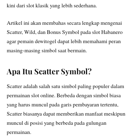
kini dari slot klasik yang lebih sederhana.
Artikel ini akan membahas secara lengkap mengenai
Scatter, Wild, dan Bonus Symbol pada slot Habanero
agar pemain dewitogel dapat lebih memahami peran
masing-masing simbol saat bermain.
Apa Itu Scatter Symbol?
Scatter adalah salah satu simbol paling populer dalam
permainan slot online. Berbeda dengan simbol biasa
yang harus muncul pada garis pembayaran tertentu,
Scatter biasanya dapat memberikan manfaat meskipun
muncul di posisi yang berbeda pada gulungan
permainan.