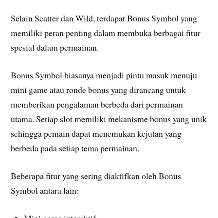
Selain Scatter dan Wild, terdapat Bonus Symbol yang
memiliki peran penting dalam membuka berbagai fitur
spesial dalam permainan.
Bonus Symbol biasanya menjadi pintu masuk menuju
mini game atau ronde bonus yang dirancang untuk
memberikan pengalaman berbeda dari permainan
utama. Setiap slot memiliki mekanisme bonus yang unik
sehingga pemain dapat menemukan kejutan yang
berbeda pada setiap tema permainan.
Beberapa fitur yang sering diaktifkan oleh Bonus
Symbol antara lain:
Mini game interaktif.