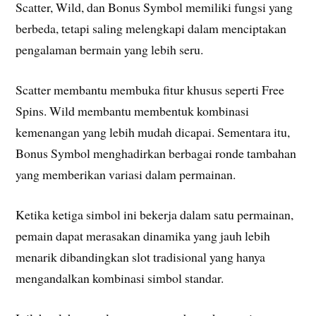
Scatter, Wild, dan Bonus Symbol memiliki fungsi yang
berbeda, tetapi saling melengkapi dalam menciptakan
pengalaman bermain yang lebih seru.
Scatter membantu membuka fitur khusus seperti Free
Spins. Wild membantu membentuk kombinasi
kemenangan yang lebih mudah dicapai. Sementara itu,
Bonus Symbol menghadirkan berbagai ronde tambahan
yang memberikan variasi dalam permainan.
Ketika ketiga simbol ini bekerja dalam satu permainan,
pemain dapat merasakan dinamika yang jauh lebih
menarik dibandingkan slot tradisional yang hanya
mengandalkan kombinasi simbol standar.