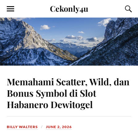
Cekonly4u
Memahami Scatter, Wild, dan
Bonus Symbol di Slot
Habanero Dewitogel
BILLY WALTERS
JUNE 2, 2026