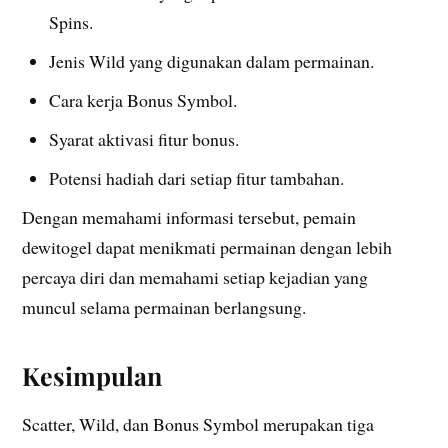
Spins.
Jenis Wild yang digunakan dalam permainan.
Cara kerja Bonus Symbol.
Syarat aktivasi fitur bonus.
Potensi hadiah dari setiap fitur tambahan.
Dengan memahami informasi tersebut, pemain
dewitogel dapat menikmati permainan dengan lebih
percaya diri dan memahami setiap kejadian yang
muncul selama permainan berlangsung.
Kesimpulan
Scatter, Wild, dan Bonus Symbol merupakan tiga