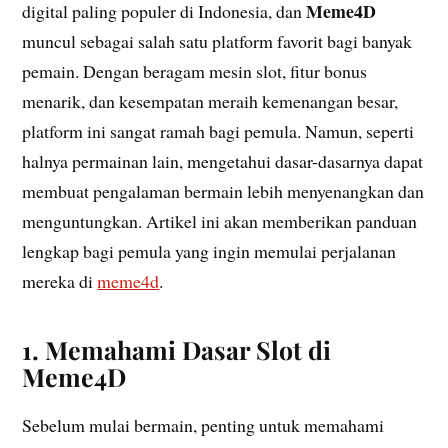
Meme4D
digital paling populer di Indonesia, dan
muncul sebagai salah satu platform favorit bagi banyak
pemain. Dengan beragam mesin slot, fitur bonus
menarik, dan kesempatan meraih kemenangan besar,
platform ini sangat ramah bagi pemula. Namun, seperti
halnya permainan lain, mengetahui dasar-dasarnya dapat
membuat pengalaman bermain lebih menyenangkan dan
menguntungkan. Artikel ini akan memberikan panduan
lengkap bagi pemula yang ingin memulai perjalanan
mereka di
meme4d
.
1. Memahami Dasar Slot di
Meme4D
Sebelum mulai bermain, penting untuk memahami