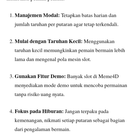
Manajemen Modal:
Tetapkan batas harian dan
jumlah taruhan per putaran agar tetap terkendali.
Mulai dengan Taruhan Kecil:
Menggunakan
taruhan kecil memungkinkan pemain bermain lebih
lama dan mengenal pola mesin slot.
Gunakan Fitur Demo:
Banyak slot di Meme4D
menyediakan mode demo untuk mencoba permainan
tanpa risiko uang nyata.
Fokus pada Hiburan:
Jangan terpaku pada
kemenangan, nikmati setiap putaran sebagai bagian
dari pengalaman bermain.