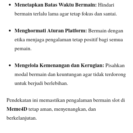
Menetapkan Batas Waktu Bermain:
Hindari
bermain terlalu lama agar tetap fokus dan santai.
Menghormati Aturan Platform:
Bermain dengan
etika menjaga pengalaman tetap positif bagi semua
pemain.
Mengelola Kemenangan dan Kerugian:
Pisahkan
modal bermain dan keuntungan agar tidak terdorong
untuk berjudi berlebihan.
Pendekatan ini memastikan pengalaman bermain slot di
Meme4D
tetap aman, menyenangkan, dan
berkelanjutan.