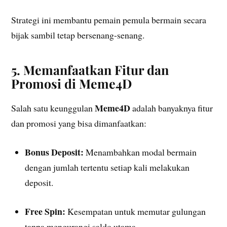
Strategi ini membantu pemain pemula bermain secara
bijak sambil tetap bersenang-senang.
5. Memanfaatkan Fitur dan
Promosi di Meme4D
Meme4D
Salah satu keunggulan
adalah banyaknya fitur
dan promosi yang bisa dimanfaatkan:
Bonus Deposit:
Menambahkan modal bermain
dengan jumlah tertentu setiap kali melakukan
deposit.
Free Spin:
Kesempatan untuk memutar gulungan
tanpa mengurangi saldo utama.