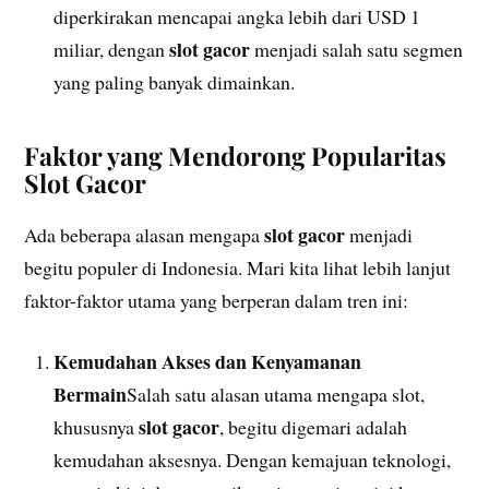
diperkirakan mencapai angka lebih dari USD 1
slot gacor
miliar, dengan
menjadi salah satu segmen
yang paling banyak dimainkan.
Faktor yang Mendorong Popularitas
Slot Gacor
slot gacor
Ada beberapa alasan mengapa
menjadi
begitu populer di Indonesia. Mari kita lihat lebih lanjut
faktor-faktor utama yang berperan dalam tren ini:
Kemudahan Akses dan Kenyamanan
Bermain
Salah satu alasan utama mengapa slot,
slot gacor
khususnya
, begitu digemari adalah
kemudahan aksesnya. Dengan kemajuan teknologi,