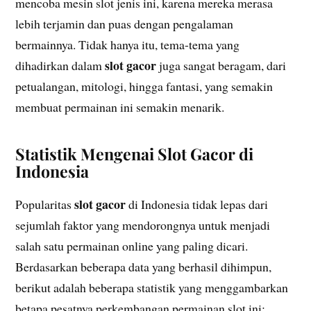
mencoba mesin slot jenis ini, karena mereka merasa
lebih terjamin dan puas dengan pengalaman
bermainnya. Tidak hanya itu, tema-tema yang
slot gacor
dihadirkan dalam
juga sangat beragam, dari
petualangan, mitologi, hingga fantasi, yang semakin
membuat permainan ini semakin menarik.
Statistik Mengenai Slot Gacor di
Indonesia
slot gacor
Popularitas
di Indonesia tidak lepas dari
sejumlah faktor yang mendorongnya untuk menjadi
salah satu permainan online yang paling dicari.
Berdasarkan beberapa data yang berhasil dihimpun,
berikut adalah beberapa statistik yang menggambarkan
betapa pesatnya perkembangan permainan slot ini: