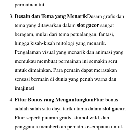
permainan ini.
Desain dan Tema yang Menarik
Desain grafis dan
slot gacor
tema yang ditawarkan dalam
sangat
beragam, mulai dari tema petualangan, fantasi,
hingga kisah-kisah mitologi yang menarik.
Pengalaman visual yang menarik dan animasi yang
memukau membuat permainan ini semakin seru
untuk dimainkan. Para pemain dapat merasakan
sensasi bermain di dunia yang penuh warna dan
imajinasi.
Fitur Bonus yang Menguntungkan
Fitur bonus
slot gacor
adalah salah satu daya tarik utama dalam
.
Fitur seperti putaran gratis, simbol wild, dan
pengganda memberikan pemain kesempatan untuk