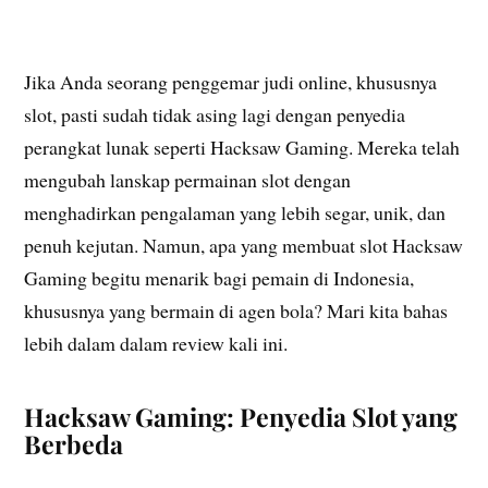
Jika Anda seorang penggemar judi online, khususnya
slot, pasti sudah tidak asing lagi dengan penyedia
perangkat lunak seperti Hacksaw Gaming. Mereka telah
mengubah lanskap permainan slot dengan
menghadirkan pengalaman yang lebih segar, unik, dan
penuh kejutan. Namun, apa yang membuat slot Hacksaw
Gaming begitu menarik bagi pemain di Indonesia,
khususnya yang bermain di agen bola? Mari kita bahas
lebih dalam dalam review kali ini.
Hacksaw Gaming: Penyedia Slot yang
Berbeda