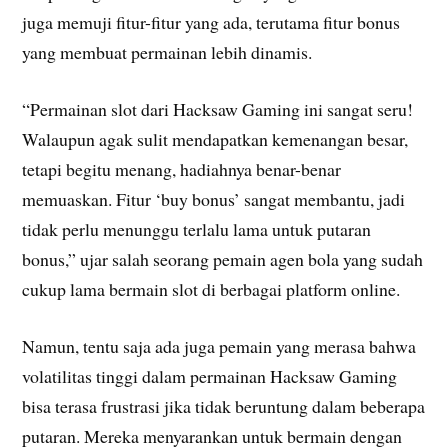
juga memuji fitur-fitur yang ada, terutama fitur bonus
yang membuat permainan lebih dinamis.
“Permainan slot dari Hacksaw Gaming ini sangat seru!
Walaupun agak sulit mendapatkan kemenangan besar,
tetapi begitu menang, hadiahnya benar-benar
memuaskan. Fitur ‘buy bonus’ sangat membantu, jadi
tidak perlu menunggu terlalu lama untuk putaran
bonus,” ujar salah seorang pemain agen bola yang sudah
cukup lama bermain slot di berbagai platform online.
Namun, tentu saja ada juga pemain yang merasa bahwa
volatilitas tinggi dalam permainan Hacksaw Gaming
bisa terasa frustrasi jika tidak beruntung dalam beberapa
putaran. Mereka menyarankan untuk bermain dengan