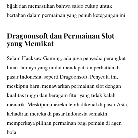
bijak dan memastikan bahwa saldo cukup untuk
bertahan dalam permainan yang penuh ketegangan ini.
Dragoonsoft dan Permainan Slot
yang Memikat
Selain Hacksaw Gaming, ada juga penyedia perangkat
lunak lainnya yang mulai mendapatkan perhatian di
pasar Indonesia, seperti Dragoonsoft. Penyedia ini,
meskipun baru, menawarkan permainan slot dengan
kualitas tinggi dan beragam fitur yang tidak kalah
menarik. Meskipun mereka lebih dikenal di pasar Asia,
kehadiran mereka di pasar Indonesia semakin
memperkaya pilihan permainan bagi pemain di agen
bola.