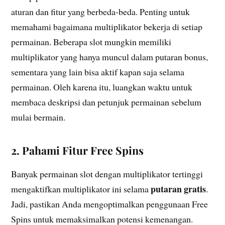
aturan dan fitur yang berbeda-beda. Penting untuk
memahami bagaimana multiplikator bekerja di setiap
permainan. Beberapa slot mungkin memiliki
multiplikator yang hanya muncul dalam putaran bonus,
sementara yang lain bisa aktif kapan saja selama
permainan. Oleh karena itu, luangkan waktu untuk
membaca deskripsi dan petunjuk permainan sebelum
mulai bermain.
2.
Pahami Fitur Free Spins
Banyak permainan slot dengan multiplikator tertinggi
putaran gratis
mengaktifkan multiplikator ini selama
.
Jadi, pastikan Anda mengoptimalkan penggunaan Free
Spins untuk memaksimalkan potensi kemenangan.