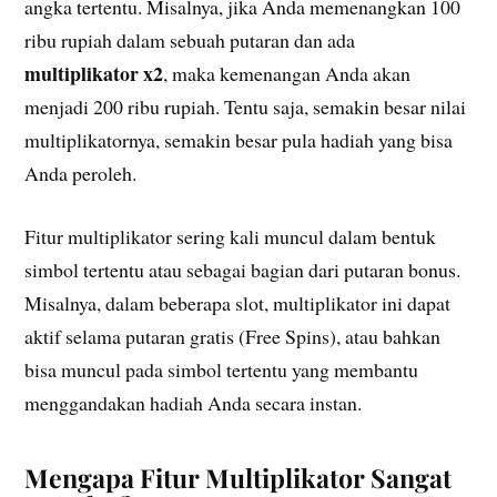
angka tertentu. Misalnya, jika Anda memenangkan 100
ribu rupiah dalam sebuah putaran dan ada
multiplikator x2
, maka kemenangan Anda akan
menjadi 200 ribu rupiah. Tentu saja, semakin besar nilai
multiplikatornya, semakin besar pula hadiah yang bisa
Anda peroleh.
Fitur multiplikator sering kali muncul dalam bentuk
simbol tertentu atau sebagai bagian dari putaran bonus.
Misalnya, dalam beberapa slot, multiplikator ini dapat
aktif selama putaran gratis (Free Spins), atau bahkan
bisa muncul pada simbol tertentu yang membantu
menggandakan hadiah Anda secara instan.
Mengapa Fitur Multiplikator Sangat