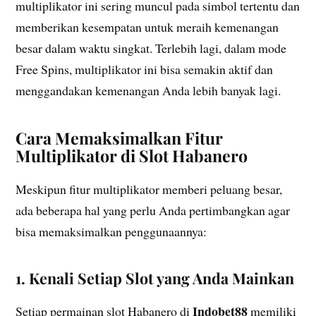
multiplikator ini sering muncul pada simbol tertentu dan
memberikan kesempatan untuk meraih kemenangan
besar dalam waktu singkat. Terlebih lagi, dalam mode
Free Spins, multiplikator ini bisa semakin aktif dan
menggandakan kemenangan Anda lebih banyak lagi.
Cara Memaksimalkan Fitur
Multiplikator di Slot Habanero
Meskipun fitur multiplikator memberi peluang besar,
ada beberapa hal yang perlu Anda pertimbangkan agar
bisa memaksimalkan penggunaannya:
1.
Kenali Setiap Slot yang Anda Mainkan
Indobet88
Setiap permainan slot Habanero di
memiliki