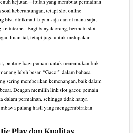
penuh kejutan—itulah yang membuat permainan
 soal keberuntungan, tetapi slot online
bisa dinikmati kapan saja dan di mana saja,
 ke internet. Bagi banyak orang, bermain slot
an finansial, tetapi juga untuk melupakan
t, penting bagi pemain untuk menemukan link
menang lebih besar. “Gacor” dalam bahasa
yang sering memberikan kemenangan, baik dalam
besar. Dengan memilih link slot gacor, pemain
 dalam permainan, sehingga tidak hanya
 membawa pulang hasil yang menggembirakan.
ic Play dan Kualitas