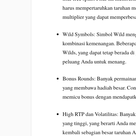
harus mempertaruhkan taruhan mere
multiplier yang dapat memperbes
Wild Symbols: Simbol Wild meng
kombinasi kemenangan. Beberapa 
Wilds, yang dapat tetap berada d
peluang Anda untuk menang.
Bonus Rounds: Banyak permainan 
yang membawa hadiah besar. Cont
memicu bonus dengan mendapatkan
High RTP dan Volatilitas: Banya
yang tinggi, yang berarti Anda m
kembali sebagian besar taruhan A