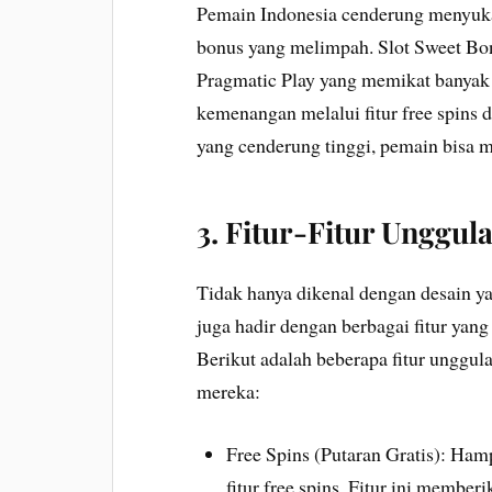
Pemain Indonesia cenderung menyuka
bonus yang melimpah. Slot Sweet Bona
Pragmatic Play yang memikat banyak 
kemenangan melalui fitur free spins d
yang cenderung tinggi, pemain bisa 
3. Fitur-Fitur Unggul
Tidak hanya dikenal dengan desain ya
juga hadir dengan berbagai fitur ya
Berikut adalah beberapa fitur unggul
mereka:
Free Spins (Putaran Gratis): Ham
fitur free spins. Fitur ini membe