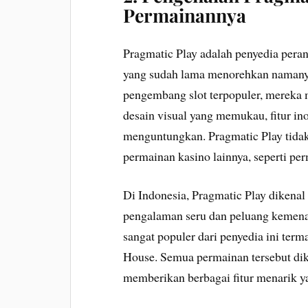
Permainannya
Pragmatic Play adalah penyedia peran
yang sudah lama menorehkan namanya 
pengembang slot terpopuler, mereka
desain visual yang memukau, fitur ino
menguntungkan. Pragmatic Play tidak
permainan kasino lainnya, seperti per
Di Indonesia, Pragmatic Play dikena
pengalaman seru dan peluang kemena
sangat populer dari penyedia ini te
House. Semua permainan tersebut dik
memberikan berbagai fitur menarik 