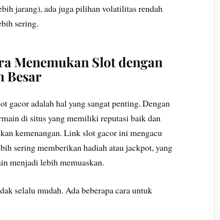
lebih jarang), ada juga pilihan volatilitas rendah
bih sering.
Cara Menemukan Slot dengan
h Besar
ot gacor adalah hal yang sangat penting. Dengan
rmain di situs yang memiliki reputasi baik dan
kan kemenangan. Link slot gacor ini mengacu
lebih sering memberikan hadiah atau jackpot, yang
in menjadi lebih memuaskan.
dak selalu mudah. Ada beberapa cara untuk