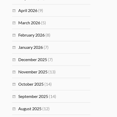
April 2026
(9)
March 2026
(5)
February 2026
(8)
January 2026
(7)
December 2025
(7)
November 2025
(13)
October 2025
(14)
September 2025
(14)
August 2025
(12)