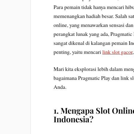
Para pemain tidak hanya mencari hibu
memenangkan hadiah besar. Salah sat
online, yang menawarkan sensasi dan 
perangkat lunak yang ada, Pragmatic 
sangat dikenal di kalangan pemain In
penting, yaitu mencari
link slot gacor
Mari kita eksplorasi lebih dalam meng
bagaimana Pragmatic Play dan link 
Anda.
1. Mengapa Slot Onlin
Indonesia?