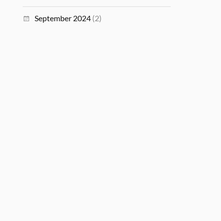
September 2024
(2)