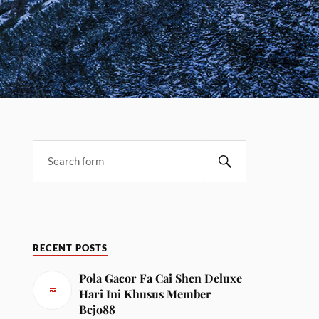
RECENT POSTS
Pola Gacor Fa Cai Shen Deluxe
Hari Ini Khusus Member
Bejo88