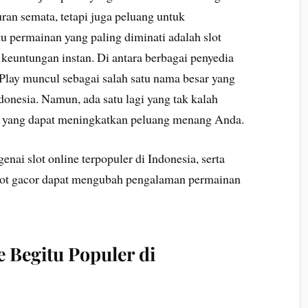
ran semata, tetapi juga peluang untuk
u permainan yang paling diminati adalah slot
keuntungan instan. Di antara berbagai penyedia
Play muncul sebagai salah satu nama besar yang
donesia. Namun, ada satu lagi yang tak kalah
, yang dapat meningkatkan peluang menang Anda.
enai slot online terpopuler di Indonesia, serta
slot gacor dapat mengubah pengalaman permainan
e Begitu Populer di