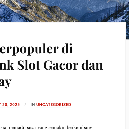
Terpopuler di
ink Slot Gacor dan
ay
 20, 2025
IN
UNCATEGORIZED
esia menjadi pasar yang semakin berkembang.