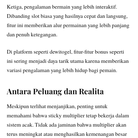
Ketiga, pengalaman bermain yang lebih interaktif.
Dibanding slot biasa yang hasilnya cepat dan langsung,
fitur ini memberikan alur permainan yang lebih panjang
dan penuh ketegangan.
Di platform seperti dewitogel, fitur-fitur bonus seperti
ini sering menjadi daya tarik utama karena memberikan
variasi pengalaman yang lebih hidup bagi pemain.
Antara Peluang dan Realita
Meskipun terlihat menjanjikan, penting untuk
memahami bahwa sticky multiplier tetap bekerja dalam
sistem acak. Tidak ada jaminan bahwa multiplier akan
terus meningkat atau menghasilkan kemenangan besar