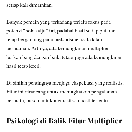
setiap kali dimainkan.
Banyak pemain yang terkadang terlalu fokus pada
potensi “bola salju” ini, padahal hasil setiap putaran
tetap bergantung pada mekanisme acak dalam
permainan. Artinya, ada kemungkinan multiplier
berkembang dengan baik, tetapi juga ada kemungkinan
hasil tetap kecil.
Di sinilah pentingnya menjaga ekspektasi yang realistis.
Fitur ini dirancang untuk meningkatkan pengalaman
bermain, bukan untuk memastikan hasil tertentu.
Psikologi di Balik Fitur Multiplier