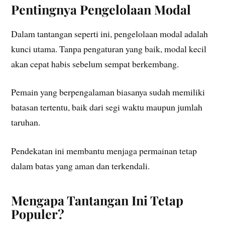
Pentingnya Pengelolaan Modal
Dalam tantangan seperti ini, pengelolaan modal adalah
kunci utama. Tanpa pengaturan yang baik, modal kecil
akan cepat habis sebelum sempat berkembang.
Pemain yang berpengalaman biasanya sudah memiliki
batasan tertentu, baik dari segi waktu maupun jumlah
taruhan.
Pendekatan ini membantu menjaga permainan tetap
dalam batas yang aman dan terkendali.
Mengapa Tantangan Ini Tetap
Populer?