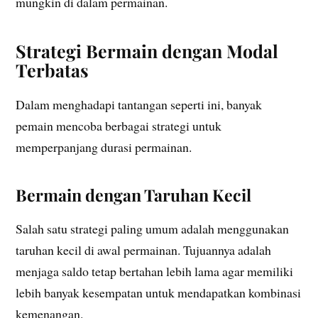
mungkin di dalam permainan.
Strategi Bermain dengan Modal
Terbatas
Dalam menghadapi tantangan seperti ini, banyak
pemain mencoba berbagai strategi untuk
memperpanjang durasi permainan.
Bermain dengan Taruhan Kecil
Salah satu strategi paling umum adalah menggunakan
taruhan kecil di awal permainan. Tujuannya adalah
menjaga saldo tetap bertahan lebih lama agar memiliki
lebih banyak kesempatan untuk mendapatkan kombinasi
kemenangan.