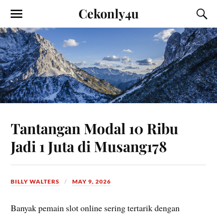
Cekonly4u
Tantangan Modal 10 Ribu
Jadi 1 Juta di Musang178
BILLY WALTERS
MAY 9, 2026
Banyak pemain slot online sering tertarik dengan