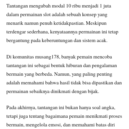
Tantangan mengubah modal 10 ribu menjadi 1 juta
dalam permainan slot adalah sebuah konsep yang
menarik namun penuh ketidakpastian. Meskipun
terdengar sederhana, kenyataannya permainan ini tetap
bergantung pada keberuntungan dan sistem acak.
Di komunitas musang178, banyak pemain mencoba
tantangan ini sebagai bentuk hiburan dan pengalaman
bermain yang berbeda. Namun, yang paling penting
adalah memahami bahwa hasil tidak bisa dipastikan dan
permainan sebaiknya dinikmati dengan bijak.
Pada akhirnya, tantangan ini bukan hanya soal angka,
tetapi juga tentang bagaimana pemain menikmati proses
bermain, mengelola emosi, dan memahami batas diri