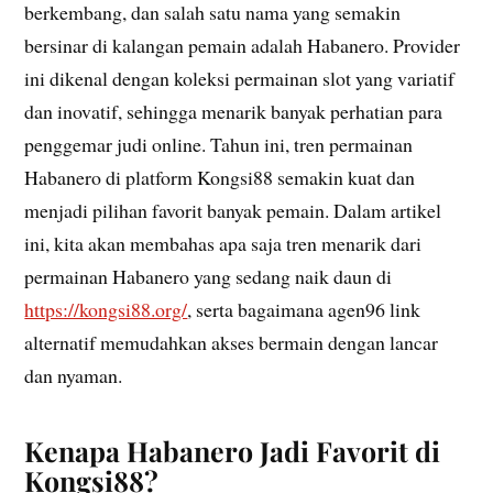
berkembang, dan salah satu nama yang semakin
bersinar di kalangan pemain adalah Habanero. Provider
ini dikenal dengan koleksi permainan slot yang variatif
dan inovatif, sehingga menarik banyak perhatian para
penggemar judi online. Tahun ini, tren permainan
Habanero di platform Kongsi88 semakin kuat dan
menjadi pilihan favorit banyak pemain. Dalam artikel
ini, kita akan membahas apa saja tren menarik dari
permainan Habanero yang sedang naik daun di
https://kongsi88.org/
, serta bagaimana agen96 link
alternatif memudahkan akses bermain dengan lancar
dan nyaman.
Kenapa Habanero Jadi Favorit di
Kongsi88?