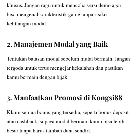
khusus. Jangan ragu untuk mencoba versi demo agar
bisa mengenal karakteristik game tanpa risiko
kehilangan modal.
2.
Manajemen Modal yang Baik
Tentukan batasan modal sebelum mulai bermain. Jangan
tergoda untuk terus mengejar kekalahan dan pastikan
kamu bermain dengan bijak.
3.
Manfaatkan Promosi di Kongsi88
Klaim semua bonus yang tersedia, seperti bonus deposit
atau cashback, supaya modal bermain kamu bisa lebih
besar tanpa harus tambah dana sendiri.