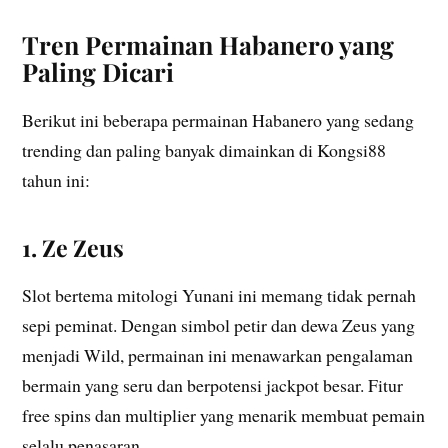
Tren Permainan Habanero yang
Paling Dicari
Berikut ini beberapa permainan Habanero yang sedang
trending dan paling banyak dimainkan di Kongsi88
tahun ini:
1.
Ze Zeus
Slot bertema mitologi Yunani ini memang tidak pernah
sepi peminat. Dengan simbol petir dan dewa Zeus yang
menjadi Wild, permainan ini menawarkan pengalaman
bermain yang seru dan berpotensi jackpot besar. Fitur
free spins dan multiplier yang menarik membuat pemain
selalu penasaran.