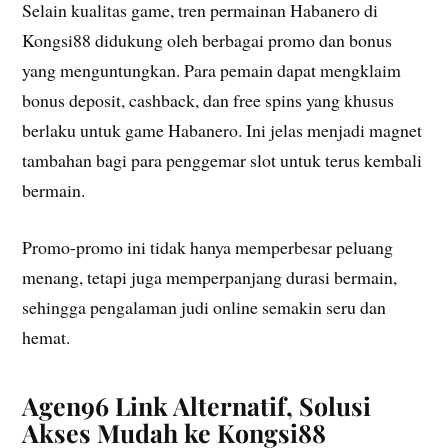
Selain kualitas game, tren permainan Habanero di
Kongsi88 didukung oleh berbagai promo dan bonus
yang menguntungkan. Para pemain dapat mengklaim
bonus deposit, cashback, dan free spins yang khusus
berlaku untuk game Habanero. Ini jelas menjadi magnet
tambahan bagi para penggemar slot untuk terus kembali
bermain.
Promo-promo ini tidak hanya memperbesar peluang
menang, tetapi juga memperpanjang durasi bermain,
sehingga pengalaman judi online semakin seru dan
hemat.
Agen96 Link Alternatif, Solusi
Akses Mudah ke Kongsi88