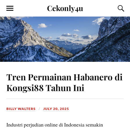
Cekonly4u
Tren Permainan Habanero di
Kongsi88 Tahun Ini
BILLY WALTERS
JULY 20, 2025
Industri perjudian online di Indonesia semakin