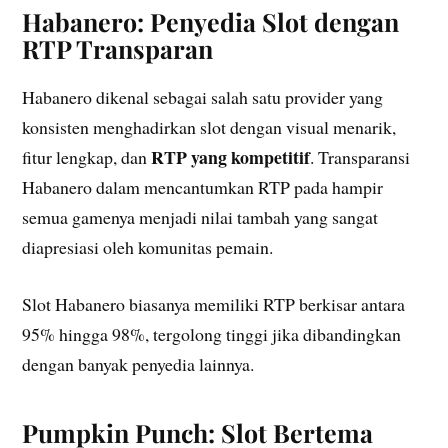
Habanero: Penyedia Slot dengan
RTP Transparan
Habanero dikenal sebagai salah satu provider yang
konsisten menghadirkan slot dengan visual menarik,
RTP yang kompetitif
fitur lengkap, dan
. Transparansi
Habanero dalam mencantumkan RTP pada hampir
semua gamenya menjadi nilai tambah yang sangat
diapresiasi oleh komunitas pemain.
Slot Habanero biasanya memiliki RTP berkisar antara
95% hingga 98%, tergolong tinggi jika dibandingkan
dengan banyak penyedia lainnya.
Pumpkin Punch: Slot Bertema