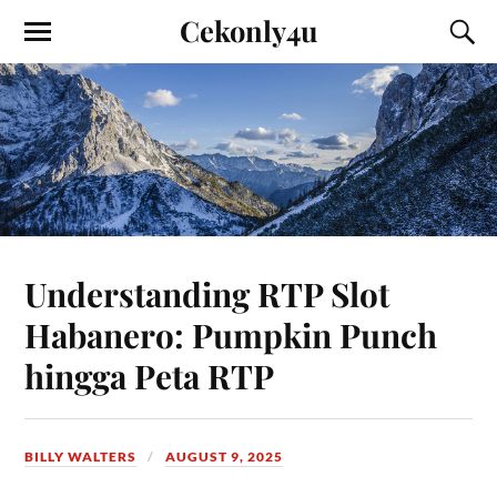
Cekonly4u
Understanding RTP Slot
Habanero: Pumpkin Punch
hingga Peta RTP
BILLY WALTERS
AUGUST 9, 2025