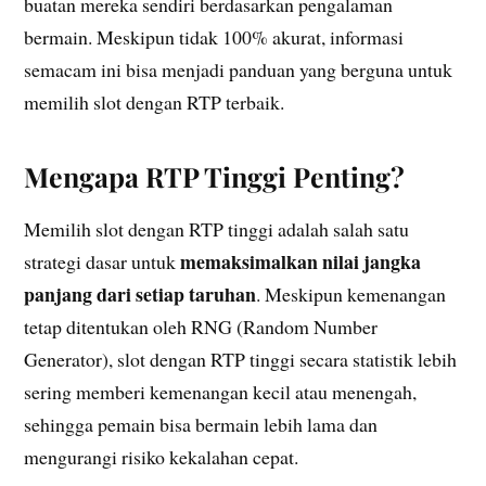
buatan mereka sendiri berdasarkan pengalaman
bermain. Meskipun tidak 100% akurat, informasi
semacam ini bisa menjadi panduan yang berguna untuk
memilih slot dengan RTP terbaik.
Mengapa RTP Tinggi Penting?
Memilih slot dengan RTP tinggi adalah salah satu
memaksimalkan nilai jangka
strategi dasar untuk
panjang dari setiap taruhan
. Meskipun kemenangan
tetap ditentukan oleh RNG (Random Number
Generator), slot dengan RTP tinggi secara statistik lebih
sering memberi kemenangan kecil atau menengah,
sehingga pemain bisa bermain lebih lama dan
mengurangi risiko kekalahan cepat.