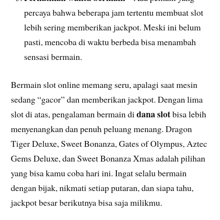
percaya bahwa beberapa jam tertentu membuat slot
lebih sering memberikan jackpot. Meski ini belum
pasti, mencoba di waktu berbeda bisa menambah
sensasi bermain.
Bermain slot online memang seru, apalagi saat mesin
sedang “gacor” dan memberikan jackpot. Dengan lima
dana slot
slot di atas, pengalaman bermain di
bisa lebih
menyenangkan dan penuh peluang menang. Dragon
Tiger Deluxe, Sweet Bonanza, Gates of Olympus, Aztec
Gems Deluxe, dan Sweet Bonanza Xmas adalah pilihan
yang bisa kamu coba hari ini. Ingat selalu bermain
dengan bijak, nikmati setiap putaran, dan siapa tahu,
jackpot besar berikutnya bisa saja milikmu.