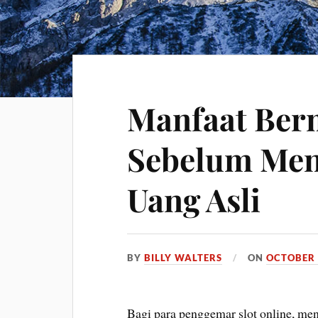
Manfaat Ber
Sebelum Men
Uang Asli
BY
BILLY WALTERS
ON
OCTOBER 
Bagi para penggemar slot online, men