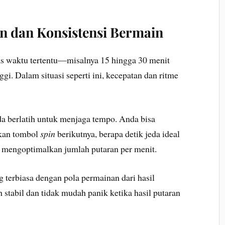
n dan Konsistensi Bermain
as waktu tertentu—misalnya 15 hingga 30 menit
gi. Dalam situasi seperti ini, kecepatan dan ritme
berlatih untuk menjaga tempo. Anda bisa
ekan tombol
spin
berikutnya, berapa detik jeda ideal
 mengoptimalkan jumlah putaran per menit.
g terbiasa dengan pola permainan dari hasil
 stabil dan tidak mudah panik ketika hasil putaran